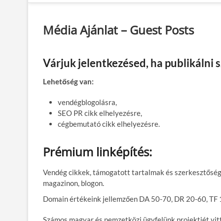
Média Ajánlat – Guest Posts
Várjuk jelentkezésed, ha publikálni 
Lehetőség van:
vendégblogolásra,
SEO PR cikk elhelyezésre,
cégbemutató cikk elhelyezésre.
Prémium linképítés:
Vendég cikkek, támogatott tartalmak és szerkesztőségi
magazinon, blogon.
Domain értékeink jellemzően DA 50-70, DR 20-60, TF 
Számos magyar és nemzetközi ügyfelünk projektjét vit