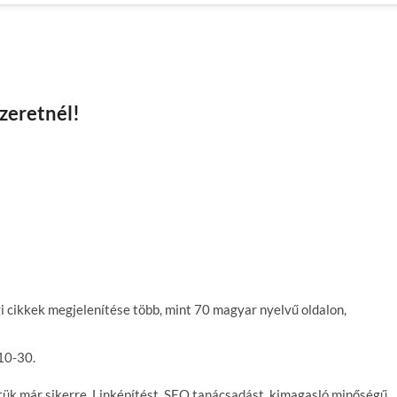
szeretnél!
 cikkek megjelenítése több, mint 70 magyar nyelvű oldalon,
10-30.
tük már sikerre. Linképítést, SEO tanácsadást, kimagasló minőségű