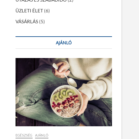
ÜZLETI ÉLET
(6)
VÁSÁRLÁS
(5)
AJÁNLÓ
EGÉSZSÉG
AJÁNLÓ