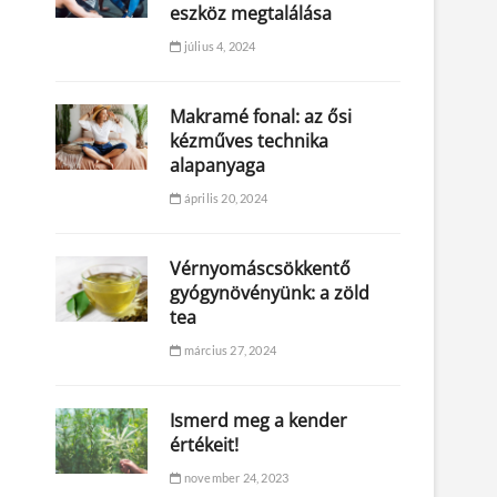
eszköz megtalálása
július 4, 2024
Makramé fonal: az ősi
kézműves technika
alapanyaga
április 20, 2024
Vérnyomáscsökkentő
gyógynövényünk: a zöld
tea
március 27, 2024
Ismerd meg a kender
értékeit!
november 24, 2023