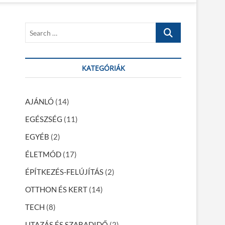
S
e
a
r
KATEGÓRIÁK
c
h
…
AJÁNLÓ
(14)
EGÉSZSÉG
(11)
EGYÉB
(2)
ÉLETMÓD
(17)
ÉPÍTKEZÉS-FELÚJÍTÁS
(2)
OTTHON ÉS KERT
(14)
TECH
(8)
UTAZÁS ÉS SZABADIDŐ
(2)