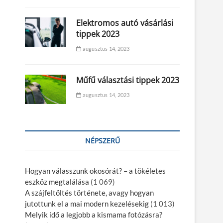
Elektromos autó vásárlási
tippek 2023
augusztus 14, 2023
Műfű választási tippek 2023
augusztus 14, 2023
NÉPSZERŰ
Hogyan válasszunk okosórát? – a tökéletes
eszköz megtalálása
(1 069)
A szájfeltöltés története, avagy hogyan
jutottunk el a mai modern kezelésekig
(1 013)
Melyik idő a legjobb a kismama fotózásra?