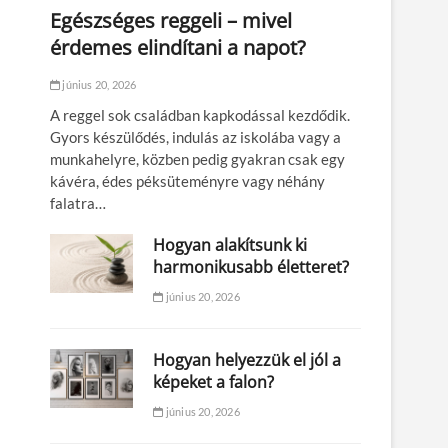
Egészséges reggeli – mivel
érdemes elindítani a napot?
június 20, 2026
A reggel sok családban kapkodással kezdődik.
Gyors készülődés, indulás az iskolába vagy a
munkahelyre, közben pedig gyakran csak egy
kávéra, édes péksüteményre vagy néhány
falatra…
Hogyan alakítsunk ki
harmonikusabb életteret?
június 20, 2026
Hogyan helyezzük el jól a
képeket a falon?
június 20, 2026