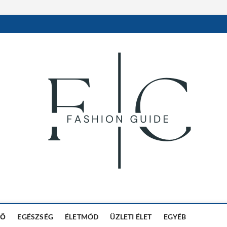
in
DŐ
EGÉSZSÉG
ÉLETMÓD
ÜZLETI ÉLET
EGYÉB