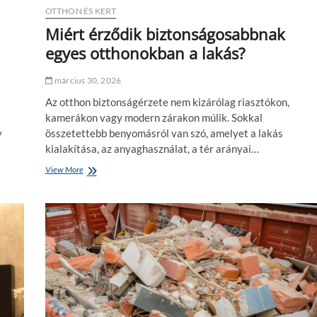
z
OTTHON ÉS KERT
é
Miért érződik biztonságosabbnak
s
egyes otthonokban a lakás?
a
f
ü
március 30, 2026
r
d
Az otthon biztonságérzete nem kizárólag riasztókon,
ő
kamerákon vagy modern zárakon múlik. Sokkal
s
y
összetettebb benyomásról van szó, amelyet a lakás
z
kialakítása, az anyaghasználat, a tér arányai…
o
b
View More
M
á
i
b
é
a
r
n
t
?
é
r
z
ő
d
i
k