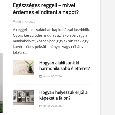
Egészséges reggeli – mivel
érdemes elindítani a napot?
június 20, 2026
A reggel sok családban kapkodással kezdődik.
Gyors készülődés, indulás az iskolába vagy a
munkahelyre, közben pedig gyakran csak egy
kávéra, édes péksüteményre vagy néhány
falatra…
Hogyan alakítsunk ki
harmonikusabb életteret?
június 20, 2026
Hogyan helyezzük el jól a
képeket a falon?
június 20, 2026