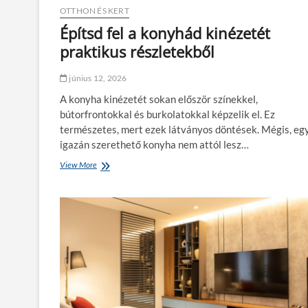
ű
a
OTTHON ÉS KERT
,
k
p
Építsd fel a konyhád kinézetét
i
á
é
praktikus részletekből
r
p
n
í
a
t
június 12, 2026
é
é
A konyha kinézetét sokan először színekkel,
s
s
m
bútorfrontokkal és burkolatokkal képzelik el. Ez
e
é
l
természetes, mert ezek látványos döntések. Mégis, eg
g
ő
igazán szerethető konyha nem attól lesz…
e
t
z
t
View More
É
e
?
p
r
í
n
t
y
s
i
d
r
f
é
e
s
l
z
a
l
k
e
o