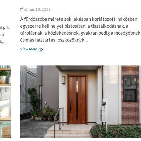
k
é
június 13, 2026
p
A fürdőszoba mérete sok lakásban korlátozott, miközben
e
k
egyszerre kell helyet biztosítani a tisztálkodásnak, a
tják.
e
tárolásnak, a közlekedésnek, gyakran pedig a mosógépnek
en
t
és más háztartási eszközöknek…
ak,…
a
f
View More
M
a
i
l
a
o
l
n
e
?
g
j
o
b
b
e
l
r
e
n
d
e