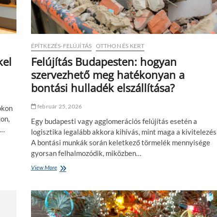
b
i
z
t
o
ÉPÍTKEZÉS-FELÚJÍTÁS
OTTHON ÉS KERT
n
s
kel
Felújítás Budapesten: hogyan
á
szervezhető meg hatékonyan a
g
o
bontási hulladék elszállítása?
s
a
február 25, 2026
okon
b
b
on,
Egy budapesti vagy agglomerációs felújítás esetén a
n
l…
logisztika legalább akkora kihívás, mint maga a kivitelezés
a
A bontási munkák során keletkező törmelék mennyisége
k
e
gyorsan felhalmozódik, miközben…
g
View More
F
y
e
e
l
s
ú
o
j
t
í
t