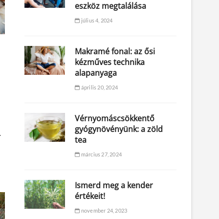
eszköz megtalálása
július 4, 2024
Makramé fonal: az ősi
kézműves technika
alapanyaga
április 20, 2024
Vérnyomáscsökkentő
gyógynövényünk: a zöld
.
tea
március 27, 2024
Ismerd meg a kender
értékeit!
november 24, 2023