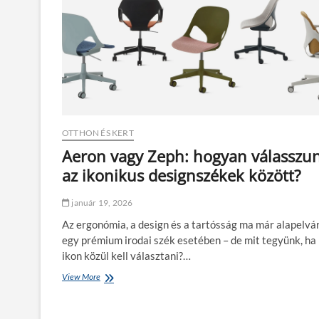
l
s
t
z
e
l
r
e
e
t
k
e
e
k
g
b
y
ő
s
l
z
OTTHON ÉS KERT
e
r
Aeron vagy Zeph: hogyan válasszu
ű
az ikonikus designszékek között?
e
s
z
január 19, 2026
k
Az ergonómia, a design és a tartósság ma már alapelvá
ö
z
egy prémium irodai szék esetében – de mit tegyünk, ha
ö
ikon közül kell választani?…
k
k
View More
A
e
e
l
r
–
o