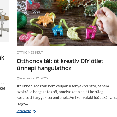
t
h
á
o
s
n
B
o
u
k
d
b
a
a
p
n
e
a
s
l
t
a
OTTHON ÉS KERT
e
k
nk
n
Otthonos tél: öt kreatív DIY ötlet
á
:
s
ünnepi hangulathoz
h
?
o
g
november 12, 2025
y
rás
Az ünnepi időszak nem csupán a fényekről szól, hanem
a
 két
n
azokról a hangulatokról, amelyeket a saját kezűleg
s
készített tárgyak teremtenek. Amikor valaki időt szán arra
z
hogy…
e
r
View More
O
v
t