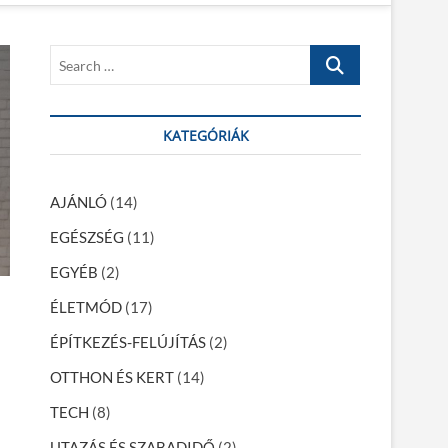
S
e
a
r
KATEGÓRIÁK
c
h
…
AJÁNLÓ
(14)
EGÉSZSÉG
(11)
EGYÉB
(2)
ÉLETMÓD
(17)
ÉPÍTKEZÉS-FELÚJÍTÁS
(2)
OTTHON ÉS KERT
(14)
TECH
(8)
UTAZÁS ÉS SZABADIDŐ
(2)