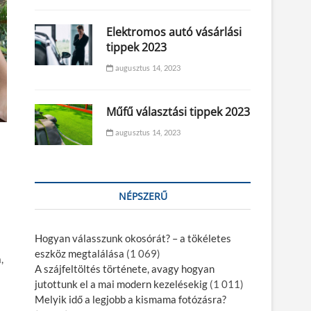
Elektromos autó vásárlási
tippek 2023
augusztus 14, 2023
Műfű választási tippek 2023
augusztus 14, 2023
NÉPSZERŰ
Hogyan válasszunk okosórát? – a tökéletes
eszköz megtalálása
(1 069)
,
A szájfeltöltés története, avagy hogyan
jutottunk el a mai modern kezelésekig
(1 011)
Melyik idő a legjobb a kismama fotózásra?