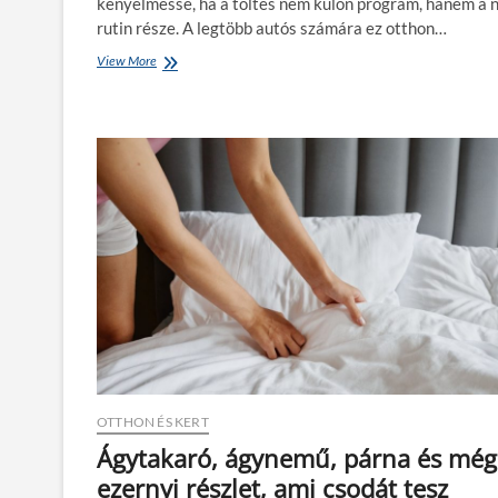
kényelmessé, ha a töltés nem külön program, hanem a 
rutin része. A legtöbb autós számára ez otthon…
View More
O
t
t
h
o
n
i
g
a
r
á
z
s
b
ó
l
s
a
j
OTTHON ÉS KERT
á
Ágytakaró, ágynemű, párna és még
t
ezernyi részlet, ami csodát tesz
t