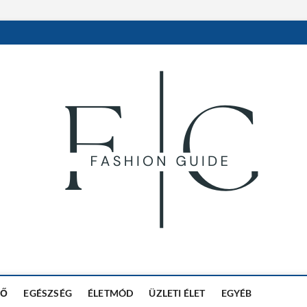
in
DŐ
EGÉSZSÉG
ÉLETMÓD
ÜZLETI ÉLET
EGYÉB