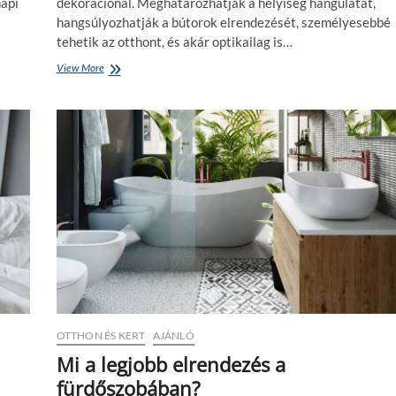
napi
dekorációnál. Meghatározhatják a helyiség hangulatát,
hangsúlyozhatják a bútorok elrendezését, személyesebbé
tehetik az otthont, és akár optikailag is…
View More
H
o
g
y
a
n
h
e
l
y
e
z
z
ü
k
e
l
OTTHON ÉS KERT
AJÁNLÓ
j
ó
Mi a legjobb elrendezés a
l
fürdőszobában?
a