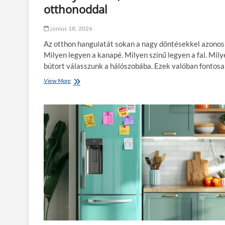
ö
otthonoddal
l
t
június 18, 2026
ő
p
Az otthon hangulatát sokan a nagy döntésekkel azonosí
o
Milyen legyen a kanapé. Milyen színű legyen a fal. Mily
n
t
bútort válasszunk a hálószobába. Ezek valóban fontos
:
View More
Á
m
g
i
y
r
t
e
a
k
k
e
a
l
r
l
ó
f
,
i
á
g
g
y
y
e
n
l
e
n
m
i