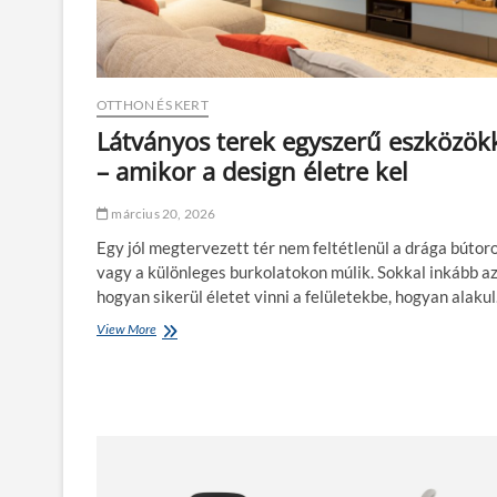
t
n
,
y
a
h
m
á
i
d
c
OTTHON ÉS KERT
k
s
i
Látványos terek egyszerű eszközök
o
n
– amikor a design életre kel
d
é
á
z
t
e
március 20, 2026
t
t
e
Egy jól megtervezett tér nem feltétlenül a drága bútor
é
s
t
vagy a különleges burkolatokon múlik. Sokkal inkább az
z
p
hogyan sikerül életet vinni a felületekbe, hogyan alaku
o
r
t
a
View More
L
t
k
á
h
t
t
o
i
v
n
k
á
o
u
n
d
s
y
d
r
o
a
é
s