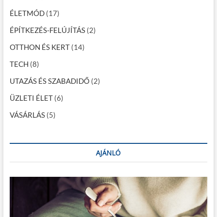
c
ÉLETMÓD
(17)
i
ÉPÍTKEZÉS-FELÚJÍTÁS
(2)
ó
OTTHON ÉS KERT
(14)
TECH
(8)
UTAZÁS ÉS SZABADIDŐ
(2)
ÜZLETI ÉLET
(6)
VÁSÁRLÁS
(5)
AJÁNLÓ