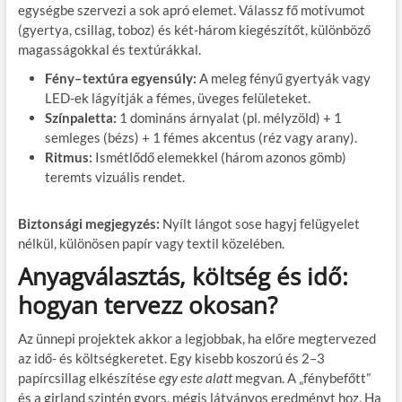
egységbe szervezi a sok apró elemet. Válassz fő motívumot
(gyertya, csillag, toboz) és két-három kiegészítőt, különböző
magasságokkal és textúrákkal.
Fény–textúra egyensúly:
A meleg fényű gyertyák vagy
LED-ek lágyítják a fémes, üveges felületeket.
Színpaletta:
1 domináns árnyalat (pl. mélyzöld) + 1
semleges (bézs) + 1 fémes akcentus (réz vagy arany).
Ritmus:
Ismétlődő elemekkel (három azonos gömb)
teremts vizuális rendet.
Biztonsági megjegyzés:
Nyílt lángot sose hagyj felügyelet
nélkül, különösen papír vagy textil közelében.
Anyagválasztás, költség és idő:
hogyan tervezz okosan?
Az ünnepi projektek akkor a legjobbak, ha előre megtervezed
az idő- és költségkeretet. Egy kisebb koszorú és 2–3
papírcsillag elkészítése
egy este alatt
megvan. A „fénybefőtt”
és a girland szintén gyors, mégis látványos eredményt hoz. Ha