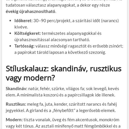
tudatosan választasz alapanyagokat, a dekor egy része
évekig újrahasznosítható
.
Időkeret:
30–90 perc/projekt, a szárítási időt (narancs)
kivéve.
Költségkeret:
természetes alapanyagokkal és
újrahasznosítással alacsonyan tartható.
Tartósság:
válassz minőségi ragasztót és erősebb zsinórt;
a papírokat tárold laposan a következő szezonig.
Stíluskalauz: skandináv, rusztikus
vagy modern?
Skandináv:
natúr, fehér, szürke, világos fa; sok levegő, kevés
elem. A minimalista koszorú és a papírcsillagok ide illenek.
Rusztikus:
meleg fa, juta, kender, szárított narancs és fahéj
jegyekkel. A girland és a „fénybefőtt” a legerősebb elemek.
Modern:
tiszta vonalak, üveg és fém akcentusok, monokróm
vagy két tónus. Az asztali minifenyő matt fémgömbökkel és a