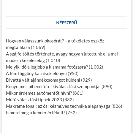
NÉPSZERŰ
Hogyan válasszunk okosórát? – a tökéletes eszköz
megtalálása
(1 069)
A szájfeltöltés története, avagy hogyan jutottunk el a mai
modern kezelésekig
(1 010)
Melyik idő a legjobb a kismama fotózásra?
(1 002)
A fém függöny karnisok előnyei
(950)
Divattá vált ajándékcsomagot küldeni
(929)
Kényelmes pihenő fotel kiválasztási szempontjai
(890)
Mikor érdemes autómentőt hívni?
(861)
Műfű választási tippek 2023
(832)
Makramé fonal: az ősi kézműves technika alapanyaga
(826)
Ismerd meg a kender értékeit!
(752)