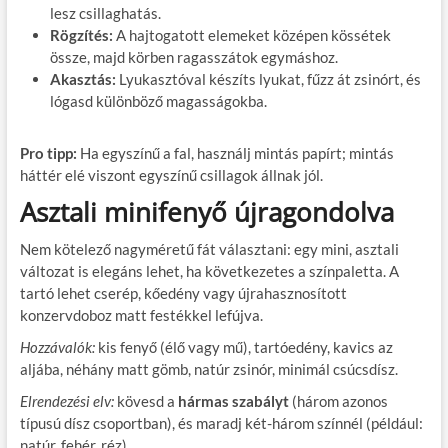
lesz csillaghatás.
Rögzítés:
A hajtogatott elemeket középen kössétek
össze, majd körben ragasszátok egymáshoz.
Akasztás:
Lyukasztóval készíts lyukat, fűzz át zsinórt, és
lógasd különböző magasságokba.
Pro tipp:
Ha egyszínű a fal, használj mintás papírt; mintás
háttér elé viszont egyszínű csillagok állnak jól.
Asztali minifenyő újragondolva
Nem kötelező nagyméretű fát választani: egy mini, asztali
változat is elegáns lehet, ha következetes a színpaletta. A
tartó lehet cserép, kőedény vagy újrahasznosított
konzervdoboz matt festékkel lefújva.
Hozzávalók:
kis fenyő (élő vagy mű), tartóedény, kavics az
aljába, néhány matt gömb, natúr zsinór, minimál csúcsdísz.
Elrendezési elv:
kövesd a
hármas szabályt
(három azonos
típusú dísz csoportban), és maradj két-három színnél (például:
natúr, fehér, réz).