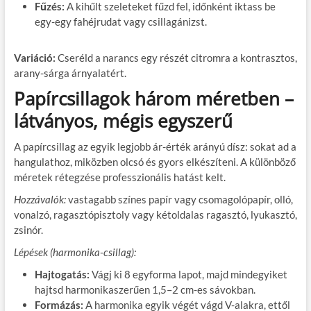
Fűzés:
A kihűlt szeleteket fűzd fel, időnként iktass be
egy-egy fahéjrudat vagy csillagánizst.
Variáció:
Cseréld a narancs egy részét citromra a kontrasztos,
arany-sárga árnyalatért.
Papírcsillagok három méretben –
látványos, mégis egyszerű
A papírcsillag az egyik legjobb ár-érték arányú dísz: sokat ad a
hangulathoz, miközben olcsó és gyors elkészíteni. A különböző
méretek rétegzése professzionális hatást kelt.
Hozzávalók:
vastagabb színes papír vagy csomagolópapír, olló,
vonalzó, ragasztópisztoly vagy kétoldalas ragasztó, lyukasztó,
zsinór.
Lépések (harmonika-csillag):
Hajtogatás:
Vágj ki 8 egyforma lapot, majd mindegyiket
hajtsd harmonikaszerűen 1,5–2 cm-es sávokban.
Formázás:
A harmonika egyik végét vágd V-alakra, ettől