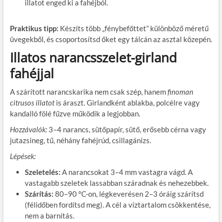
illatot enged ki a fahéjból.
Praktikus tipp:
Készíts több „fénybefőttet” különböző méretű
üvegekből, és csoportosítsd őket egy tálcán az asztal közepén.
Illatos narancsszelet-girland
fahéjjal
A szárított narancskarika nem csak szép, hanem
finoman
citrusos illatot
is áraszt. Girlandként ablakba, polcélre vagy
kandalló fölé fűzve működik a legjobban.
Hozzávalók:
3–4 narancs, sütőpapír, sütő, erősebb cérna vagy
jutazsineg, tű, néhány fahéjrúd, csillagánizs.
Lépések:
Szeletelés:
A narancsokat 3–4 mm vastagra vágd. A
vastagabb szeletek lassabban száradnak és nehezebbek.
Szárítás:
80–90 °C-on, légkeverésen 2–3 óráig szárítsd
(félidőben fordítsd meg). A cél a víztartalom csökkentése,
nem a barnítás.