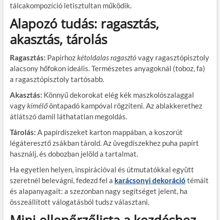
tálcakompozíció letisztultan működik.
Alapozó tudás: ragasztás,
akasztás, tárolás
Ragasztás:
Papírhoz
kétoldalas ragasztó
vagy ragasztópisztoly
alacsony hőfokon ideális. Természetes anyagoknál (toboz, fa)
a ragasztópisztoly tartósabb.
Akasztás:
Könnyű dekorokat elég kék maszkolószalaggal
vagy
kímélő
öntapadó kampóval rögzíteni. Az ablakkerethez
átlátszó damil láthatatlan megoldás.
Tárolás:
A papírdíszeket karton mappában, a koszorút
légáteresztő zsákban tárold. Az üvegdíszekhez puha papírt
használj, és dobozban jelöld a tartalmat.
Ha egyetlen helyen, inspirációval és útmutatókkal együtt
szeretnél belevágni, fedezd fel a
karácsonyi dekoráció
témáit
és alapanyagait: a szezonban nagy segítséget jelent, ha
összeállított válogatásból tudsz választani.
Mini ellenőrzőlista a kezdéshez