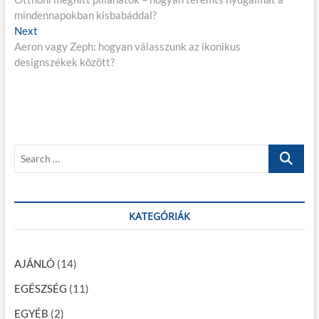
e
mindennapokban kisbabáddal?
e
j
Next
N
v
Aeron vagy Zeph: hogyan válasszunk az ikonikus
e
i
e
designszékek között?
x
o
g
t
u
p
s
y
o
p
z
s
o
é
t
s
S
:
t
s
e
:
a
n
r
a
c
KATEGÓRIÁK
h
v
…
i
AJÁNLÓ
(14)
g
EGÉSZSÉG
(11)
á
EGYÉB
(2)