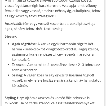
A minimalista koszorú a kevesebb-több filozófiát követi,
visszafogottan, mégis karakteresen. Az alapja lehet vékony
fémkarika vagy vessző, amelyre néhány ág, eukaliptusz, toboz
és egy keskeny textilszalag kerül.
Hozzávalók:
fém vagy vessző koszorúalap, eukaliptusz/tuja
ágak, néhány toboz, drót, textilszalag.
Lépések:
Ágak rögzítése:
A karika egyik harmadán rögzíts két-
három kisebb csokrot virágkötöző dróttal. Hagyj szellős,
aszimmetrikus elrendezést, hogy levegős maradjon a
kompozíció.
Tobozok:
A csokrok találkozásához illessz 2–3 tobozt, ez
ad fókuszpontot.
Szalag:
A végén köss rá egy
egyszerű, hosszúra hagyott
masnit
, amely lefele lóg. Ez elegáns, skandináv hangulatot
kölcsönöz.
Styling-tipp:
Ajtóra akasztva és komód fölé helyezve is
működik. Ha beltérbe szánod, válassz
szárított
növényeket,