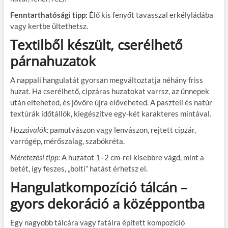
Fenntarthatósági tipp:
Élő kis fenyőt tavasszal erkélyládába
vagy kertbe ültethetsz.
Textilből készült, cserélhető
párnahuzatok
A nappali hangulatát gyorsan megváltoztatja néhány friss
huzat. Ha cserélhető, cipzáras huzatokat varrsz, az ünnepek
után elteheted, és jövőre újra előveheted. A pasztell és natúr
textúrák időtállók, kiegészítve egy-két karakteres mintával.
Hozzávalók:
pamutvászon vagy lenvászon, rejtett cipzár,
varrógép, mérőszalag, szabókréta.
Méretezési tipp:
A huzatot 1–2 cm-rel kisebbre vágd, mint a
betét, így feszes, „bolti” hatást érhetsz el.
Hangulatkompozíció tálcán –
gyors dekoráció a középpontba
Egy nagyobb tálcára vagy fatálra épített kompozíció