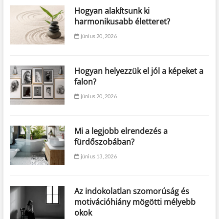
Hogyan alakítsunk ki
harmonikusabb életteret?
június 20, 2026
Hogyan helyezzük el jól a képeket a
falon?
június 20, 2026
Mi a legjobb elrendezés a
fürdőszobában?
június 13, 2026
Az indokolatlan szomorúság és
motivációhiány mögötti mélyebb
okok