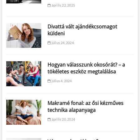
április 22, 2025
Divattá vált ajándékcsomagot
küldeni
július 24, 2024
Hogyan válasszunk okosórát? – a
tökéletes eszköz megtalálása
július 4, 2024
Makramé fonal: az ősi kézműves
technika alapanyaga
április 20, 2024