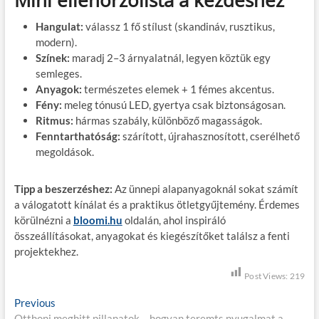
Hangulat:
válassz 1 fő stílust (skandináv, rusztikus,
modern).
Színek:
maradj 2–3 árnyalatnál, legyen köztük egy
semleges.
Anyagok:
természetes elemek + 1 fémes akcentus.
Fény:
meleg tónusú LED, gyertya csak biztonságosan.
Ritmus:
hármas szabály, különböző magasságok.
Fenntarthatóság:
szárított, újrahasznosított, cserélhető
megoldások.
Tipp a beszerzéshez:
Az ünnepi alapanyagoknál sokat számít
a válogatott kínálat és a praktikus ötletgyűjtemény. Érdemes
körülnézni a
bloomi.hu
oldalán, ahol inspiráló
összeállításokat, anyagokat és kiegészítőket találsz a fenti
projektekhez.
Post Views:
219
B
Previous
P
Otthoni meghitt pillanatok – hogyan teremts nyugalmat a
r