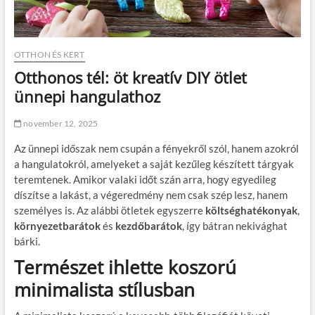
OTTHON ÉS KERT
Otthonos tél: öt kreatív DIY ötlet
ünnepi hangulathoz
november 12, 2025
Az ünnepi időszak nem csupán a fényekről szól, hanem azokról
a hangulatokról, amelyeket a saját kezűleg készített tárgyak
teremtenek. Amikor valaki időt szán arra, hogy egyedileg
díszítse a lakást, a végeredmény nem csak szép lesz, hanem
személyes is. Az alábbi ötletek egyszerre
költséghatékonyak
,
környezetbarátok
és
kezdőbarátok
, így bátran nekivághat
bárki.
Természet ihlette koszorú
minimalista stílusban