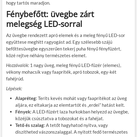
hogy tartós maradjon.
Fénybefőtt: üvegbe zárt
melegség LED-sorral
Az üvegbe rendezett apró elemek és a meleg fényű LED-sor
együttese meghitt ragyogást ad. Egy szélesebb szájú
befőttesüvegbe egyszerűen tekerj puha fényű fényfüzért,
közé rejtve néhány természetes elemet.
Hozzávalók:
1 nagy üveg, meleg fényű LED-füzér (elemes),
vékony mohacsík vagy faapríték, apró tobozok, egy-két
fahéjrúd.
Lépések:
Alapréteg:
Teríts kevés mohát vagy faaprítékot az üveg
aljára, ez eltakarja az elemtartót és „erdei” hatást kelt.
Fények:
A LED-füzért laza hurkokban helyezd az üvegbe,
közéjük csúsztatva a tobozokat és a fahéjat.
Tető és szalag:
A tetőt hagyhatod nyitva, vagy
díszítheted vászonszalaggal. A nyitott fedő természetes