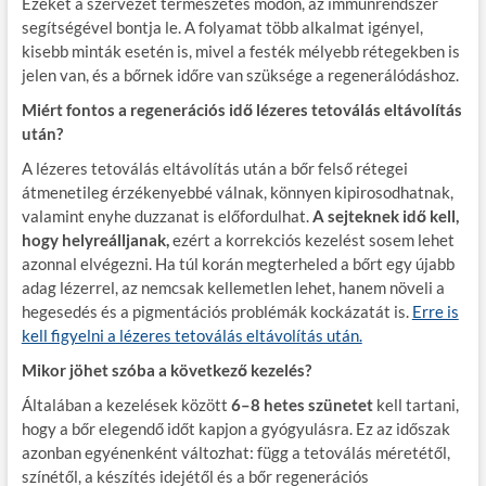
Ezeket a szervezet természetes módon, az immunrendszer
segítségével bontja le. A folyamat több alkalmat igényel,
kisebb minták esetén is, mivel a festék mélyebb rétegekben is
jelen van, és a bőrnek időre van szüksége a regenerálódáshoz.
Miért fontos a regenerációs idő lézeres tetoválás eltávolítás
után?
A lézeres tetoválás eltávolítás után a bőr felső rétegei
átmenetileg érzékenyebbé válnak, könnyen kipirosodhatnak,
valamint enyhe duzzanat is előfordulhat.
A sejteknek idő kell,
hogy helyreálljanak,
ezért a korrekciós kezelést sosem lehet
azonnal elvégezni. Ha túl korán megterheled a bőrt egy újabb
adag lézerrel, az nemcsak kellemetlen lehet, hanem növeli a
hegesedés és a pigmentációs problémák kockázatát is.
Erre is
kell figyelni a lézeres tetoválás eltávolítás után.
Mikor jöhet szóba a következő kezelés?
Általában a kezelések között
6–8 hetes szünetet
kell tartani,
hogy a bőr elegendő időt kapjon a gyógyulásra. Ez az időszak
azonban egyénenként változhat: függ a tetoválás méretétől,
színétől, a készítés idejétől és a bőr regenerációs