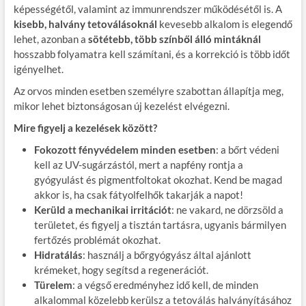
képességétől, valamint az immunrendszer működésétől is. A
kisebb, halvány tetoválásoknál
kevesebb alkalom is elegendő
lehet, azonban a
sötétebb, több színből álló mintáknál
hosszabb folyamatra kell számítani, és a korrekció is több időt
igényelhet.
Az orvos minden esetben személyre szabottan állapítja meg,
mikor lehet biztonságosan új kezelést elvégezni.
Mire figyelj a kezelések között?
Fokozott fényvédelem minden esetben
: a bőrt védeni
kell az UV-sugárzástól, mert a napfény rontja a
gyógyulást és pigmentfoltokat okozhat. Kend be magad
akkor is, ha csak fátyolfelhők takarják a napot!
Kerüld a mechanikai irritációt
: ne vakard, ne dörzsöld a
területet, és figyelj a tisztán tartásra, ugyanis bármilyen
fertőzés problémát okozhat.
Hidratálás
: használj a bőrgyógyász által ajánlott
krémeket, hogy segítsd a regenerációt.
Türelem
: a végső eredményhez idő kell, de minden
alkalommal közelebb kerülsz a tetoválás halványításához