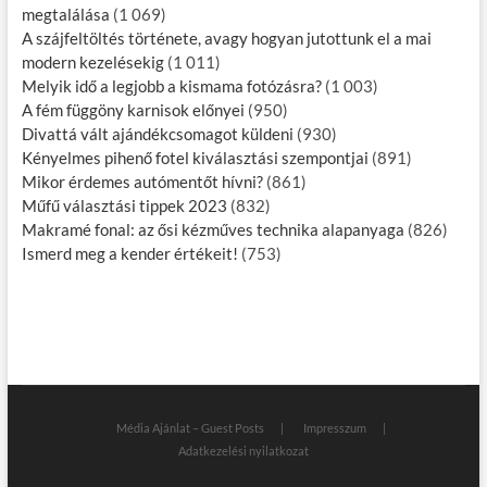
megtalálása
(1 069)
A szájfeltöltés története, avagy hogyan jutottunk el a mai
modern kezelésekig
(1 011)
Melyik idő a legjobb a kismama fotózásra?
(1 003)
A fém függöny karnisok előnyei
(950)
Divattá vált ajándékcsomagot küldeni
(930)
Kényelmes pihenő fotel kiválasztási szempontjai
(891)
Mikor érdemes autómentőt hívni?
(861)
Műfű választási tippek 2023
(832)
Makramé fonal: az ősi kézműves technika alapanyaga
(826)
Ismerd meg a kender értékeit!
(753)
Média Ajánlat – Guest Posts
Impresszum
Adatkezelési nyilatkozat