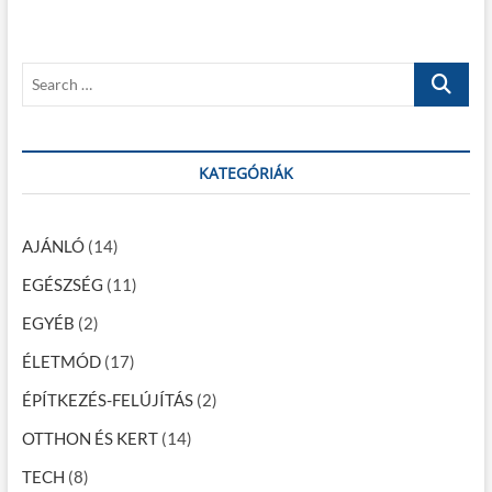
o
p
z
s
o
é
t
s
S
:
t
s
e
:
a
n
r
a
c
KATEGÓRIÁK
h
v
…
i
AJÁNLÓ
(14)
g
EGÉSZSÉG
(11)
á
EGYÉB
(2)
c
ÉLETMÓD
(17)
i
ÉPÍTKEZÉS-FELÚJÍTÁS
(2)
ó
OTTHON ÉS KERT
(14)
TECH
(8)