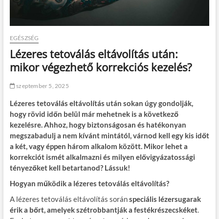
EGÉSZSÉG
Lézeres tetoválás eltávolítás után:
mikor végezhető korrekciós kezelés?
szeptember 5, 2025
Lézeres tetoválás eltávolítás után sokan úgy gondolják,
hogy rövid időn belül már mehetnek is a következő
kezelésre. Ahhoz, hogy biztonságosan és hatékonyan
megszabadulj a nem kívánt mintától, várnod kell egy kis időt
a két, vagy éppen három alkalom között. Mikor lehet a
korrekciót ismét alkalmazni és milyen elővigyázatossági
tényezőket kell betartanod? Lássuk!
Hogyan működik a lézeres tetoválás eltávolítás?
A lézeres tetoválás eltávolítás során
speciális lézersugarak
érik a bőrt, amelyek szétrobbantják a festékrészecskéket
.