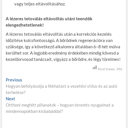
vagy teljes eltávolításához.
A lézeres tetoválás eltávolítás utáni teendők
elengedhetetlenek!
A lézeres tetoválás eltávolítás után a korrekciós kezelés
időzítése kulcsfontosságú. A bőrödnek regenerációra van
szüksége, így a következő alkalomra általában 6–8 hét múlva
kerülhet sor. A legjobb eredmény érdekében mindig kövesd a
kezelőorvosod tanácsait, vigyázz a bőrödre, és légy türelmes!
Post Views:
396
B
Previous
P
Hogyan befolyásolja a fékhatást a vezetési stílus és az autó
r
e
terhelése?
e
j
Next
N
v
Otthoni meghitt pillanatok – hogyan teremts nyugalmat a
e
i
e
mindennapokban kisbabáddal?
x
o
g
t
u
p
s
y