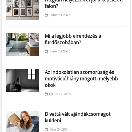
falon?
június 20, 2026
Mi a legjobb elrendezés a
fürdőszobában?
június 13, 2026
Az indokolatlan szomorúság és
motivációhiány mögötti mélyebb
okok
április 22, 2025
Divattá vált ajándékcsomagot
küldeni
július 24, 2024