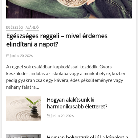
EGÉSZSÉG
AJÁNLÓ
Egészséges reggeli – mivel érdemes
elindítani a napot?
június 20, 2026
A reggel sok családban kapkodással kezdődik. Gyors
készülődés, indulás az iskolába vagy a munkahelyre, közben
pedig gyakran csak egy kávéra, édes péksüteményre vagy
néhány falatra…
Hogyan alakítsunk ki
harmonikusabb életteret?
június 20, 2026
Hogyan helyezzük el jól a képeket a