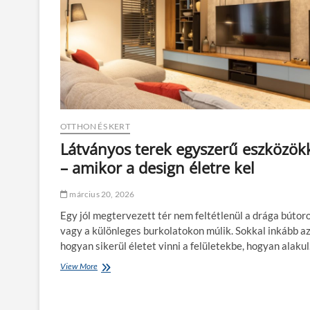
é
s
s
z
z
l
s
e
é
t
g
e
e
k
s
b
h
ő
a
l
OTTHON ÉS KERT
j
–
Látványos terek egyszerű eszközök
m
– amikor a design életre kel
i
b
e
március 20, 2026
f
Egy jól megtervezett tér nem feltétlenül a drága bútor
o
l
vagy a különleges burkolatokon múlik. Sokkal inkább az
y
hogyan sikerül életet vinni a felületekbe, hogyan alaku
á
s
View More
L
o
á
l
t
j
v