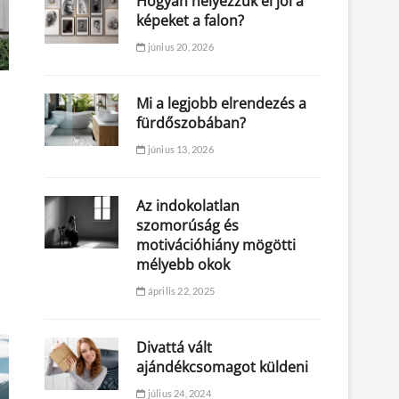
Hogyan helyezzük el jól a
képeket a falon?
június 20, 2026
Mi a legjobb elrendezés a
fürdőszobában?
június 13, 2026
Az indokolatlan
szomorúság és
motivációhiány mögötti
mélyebb okok
április 22, 2025
Divattá vált
ajándékcsomagot küldeni
július 24, 2024