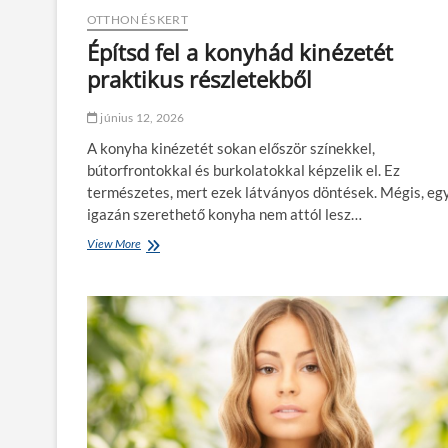
t
OTTHON ÉS KERT
e
Építsd fel a konyhád kinézetét
r
m
praktikus részletekből
e
k
június 12, 2026
t
i
A konyha kinézetét sokan először színekkel,
t
bútorfrontokkal és burkolatokkal képzelik el. Ez
k
természetes, mert ezek látványos döntések. Mégis, eg
a
?
igazán szerethető konyha nem attól lesz…
View More
É
p
í
t
s
d
f
e
l
a
k
o