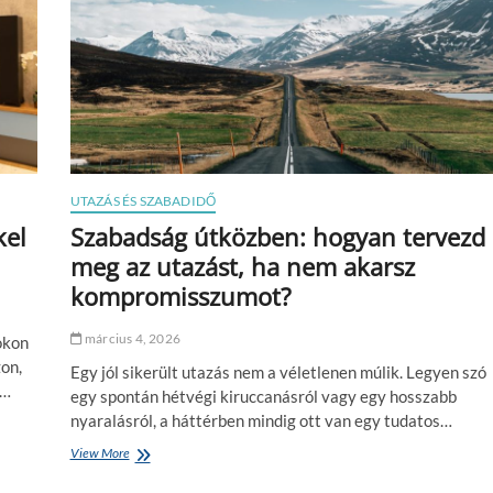
d
z
é
ő
s
d
e
i
,
k
h
b
o
i
g
z
y
t
a
o
n
UTAZÁS ÉS SZABADIDŐ
n
s
s
kel
Szabadság útközben: hogyan tervezd
e
á
meg az utazást, ha nem akarsz
g
g
í
o
kompromisszumot?
t
s
h
a
e
március 4, 2026
okon
b
t
b
on,
Egy jól sikerült utazás nem a véletlenen múlik. Legyen szó
a
n
l…
egy spontán hétvégi kiruccanásról vagy egy hosszabb
p
a
l
nyaralásról, a háttérben mindig ott van egy tudatos…
k
a
e
View More
S
s
g
z
z
y
a