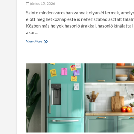
június 15, 2026
Szinte minden városban vannak olyan éttermek, amely
előtt még hétköznap este is nehéz szabad asztalt találn
Közben más helyek hasonló árakkal, hasonló kínálattal
akár…
View More
M
i
l
e
h
e
t
a
n
é
p
s
z
e
r
ű
é
t