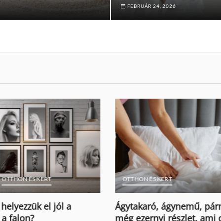
FEBRUÁR 24, 2026
 ÉS KERT
OTTHON ÉS KERT
AJÁNLÓ
aró, ágynemű, párna és
Mi a legjobb elrendezés 
rnyi részlet, ami csodát
fürdőszobában?