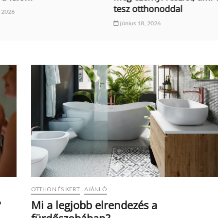
tthonoddal
június 13, 2026
8, 2026
OTTHON ÉS KERT
AJÁNLÓ
?
Mi a legjobb elrendezés a