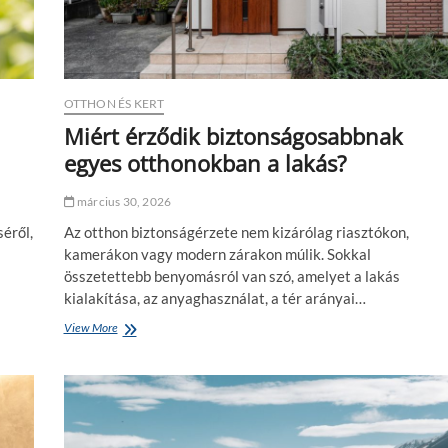
v
a
r
ó
v
OTTHON ÉS KERT
á
a
Miért érződik biztonságosabbnak
s
egyes otthonokban a lakás?
z
e
m
március 30, 2026
h
séről,
Az otthon biztonságérzete nem kizárólag riasztókon,
é
j
kamerákon vagy modern zárakon múlik. Sokkal
m
összetettebb benyomásról van szó, amelyet a lakás
e
kialakítása, az anyaghasználat, a tér arányai…
g
e
View More
M
r
i
e
é
s
r
z
t
k
é
e
r