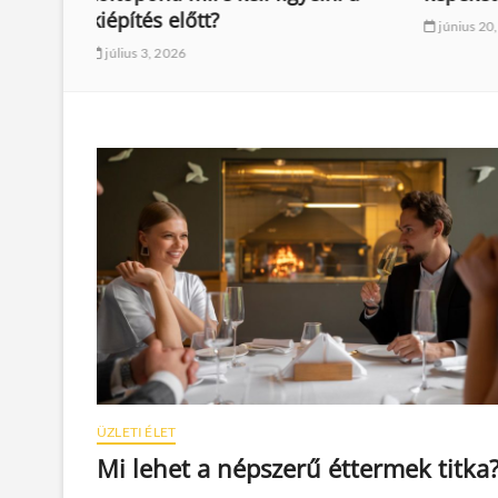
tesz o
június 20, 2026
június 1
ÜZLETI ÉLET
Mi lehet a népszerű éttermek titka