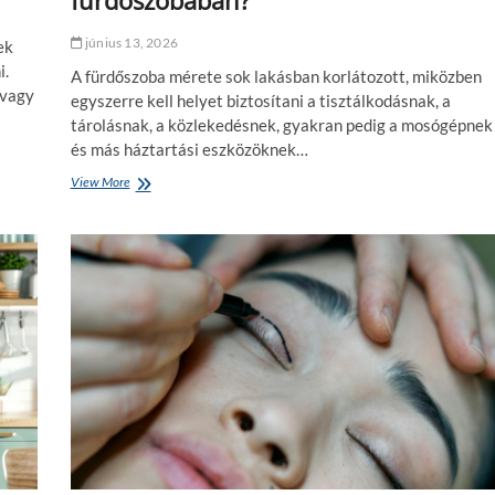
fürdőszobában?
június 13, 2026
ek
i.
A fürdőszoba mérete sok lakásban korlátozott, miközben
 vagy
egyszerre kell helyet biztosítani a tisztálkodásnak, a
tárolásnak, a közlekedésnek, gyakran pedig a mosógépnek
és más háztartási eszközöknek…
View More
M
i
a
l
e
g
j
o
b
b
e
l
r
e
n
d