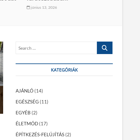
otthon
június 12, 2026
március
S
e
a
r
KATEGÓRIÁK
c
h
…
AJÁNLÓ
(14)
EGÉSZSÉG
(11)
EGYÉB
(2)
ÉLETMÓD
(17)
ÉPÍTKEZÉS-FELÚJÍTÁS
(2)