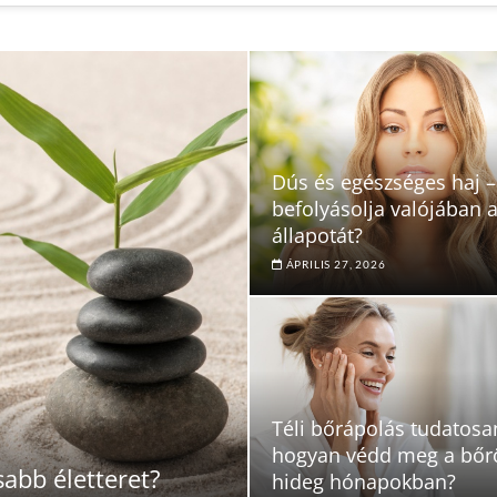
Dús és egészséges haj –
befolyásolja valójában 
állapotát?
ÁPRILIS 27, 2026
Téli bőrápolás tudatosa
hogyan védd meg a bőr
abb életteret?
hideg hónapokban?