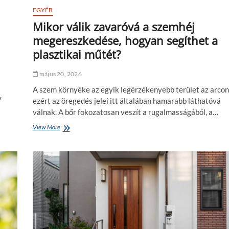
e
EGYÉB
z
é
Mikor válik zavaróvá a szemhéj
s
megereszkedése, hogyan segíthet a
a
f
plasztikai műtét?
ü
r
május 20, 2026
d
ő
A szem környéke az egyik legérzékenyebb terület az arcon
s
y
ezért az öregedés jelei itt általában hamarabb láthatóvá
z
válnak. A bőr fokozatosan veszít a rugalmasságából, a…
o
b
View More
M
á
i
b
k
a
o
n
r
?
v
á
l
i
k
z
a