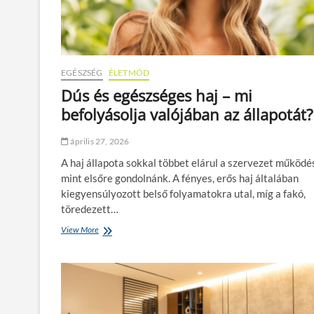
n
y
h
á
d
k
EGÉSZSÉG
ÉLETMÓD
i
Dús és egészséges haj – mi
n
befolyásolja valójában az állapotát?
é
z
e
április 27, 2026
t
é
A haj állapota sokkal többet elárul a szervezet működé
t
mint elsőre gondolnánk. A fényes, erős haj általában
p
kiegyensúlyozott belső folyamatokra utal, míg a fakó,
r
töredezett…
a
k
View More
D
t
ú
i
s
k
é
u
s
s
e
r
g
é