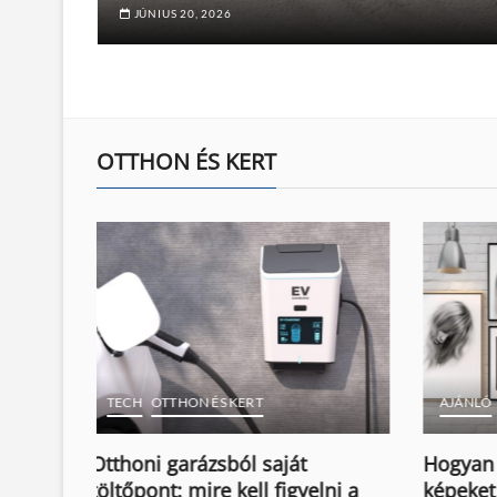
JÚNIUS 20, 2026
OTTHON ÉS KERT
AJÁNLÓ
OTTHON ÉS KERT
OTTHON
Hogyan helyezzük el jól a
Ágytak
ni a
képeket a falon?
még eze