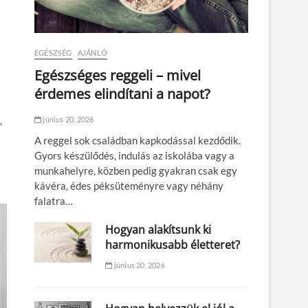
EGÉSZSÉG
AJÁNLÓ
Egészséges reggeli – mivel
érdemes elindítani a napot?
,
június 20, 2026
A reggel sok családban kapkodással kezdődik.
Gyors készülődés, indulás az iskolába vagy a
munkahelyre, közben pedig gyakran csak egy
kávéra, édes péksüteményre vagy néhány
falatra…
Hogyan alakítsunk ki
harmonikusabb életteret?
június 20, 2026