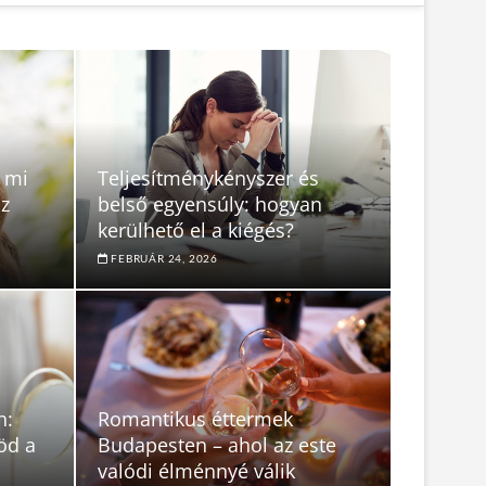
 mi
Teljesítménykényszer és
az
belső egyensúly: hogyan
kerülhető el a kiégés?
FEBRUÁR 24, 2026
n:
Romantikus éttermek
öd a
Budapesten – ahol az este
valódi élménnyé válik