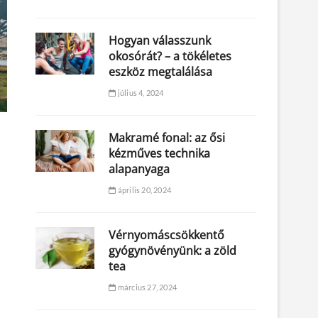
Hogyan válasszunk
okosórát? – a tökéletes
eszköz megtalálása
július 4, 2024
Makramé fonal: az ősi
kézműves technika
alapanyaga
április 20, 2024
Vérnyomáscsökkentő
gyógynövényünk: a zöld
tea
március 27, 2024