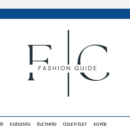
in
DŐ
EGÉSZSÉG
ÉLETMÓD
ÜZLETI ÉLET
EGYÉB