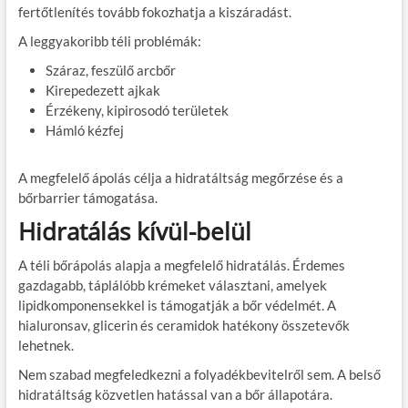
fertőtlenítés tovább fokozhatja a kiszáradást.
A leggyakoribb téli problémák:
Száraz, feszülő arcbőr
Kirepedezett ajkak
Érzékeny, kipirosodó területek
Hámló kézfej
A megfelelő ápolás célja a hidratáltság megőrzése és a
bőrbarrier támogatása.
Hidratálás kívül-belül
A téli bőrápolás alapja a megfelelő hidratálás. Érdemes
gazdagabb, táplálóbb krémeket választani, amelyek
lipidkomponensekkel is támogatják a bőr védelmét. A
hialuronsav, glicerin és ceramidok hatékony összetevők
lehetnek.
Nem szabad megfeledkezni a folyadékbevitelről sem. A belső
hidratáltság közvetlen hatással van a bőr állapotára.