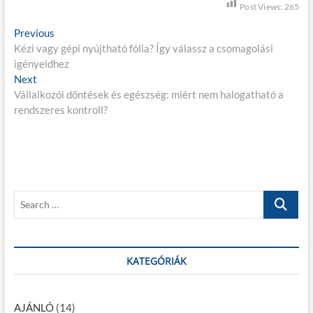
Post Views:
265
B
Previous
P
Kézi vagy gépi nyújtható fólia? Így válassz a csomagolási
r
e
igényeidhez
e
j
Next
N
v
Vállalkozói döntések és egészség: miért nem halogatható a
e
i
e
rendszeres kontroll?
x
o
g
t
u
p
s
y
o
p
z
s
o
é
t
s
S
:
t
s
e
:
a
n
r
a
c
KATEGÓRIÁK
h
v
…
i
AJÁNLÓ
(14)