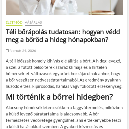
ÉLETMÓD
VÁSÁRLÁS
Téli bőrápolás tudatosan: hogyan védd
meg a bőröd a hideg hónapokban?
február 24, 2026
A téli időszak komoly kihívás elé állítja a bőrt. A hideg levegő,
a szél, a fűtött belső terek száraz klímája és a hirtelen
hőmérséklet-változások egyaránt hozzájárulnak ahhoz, hogy
a bőr veszítsen nedvességtartalmából. Az eredmény gyakran
húzódó érzés, kipirosodás, hámlás vagy fokozott érzékenység.
Mi történik a bőrrel hidegben?
Alacsony hőmérsékleten csökken a faggyútermelés, miközben
a külső levegő páratartalma is alacsonyabb. A bőr
természetes védőrétege gyengülhet, ami érzékenyebbé teszi
a külső hatásokkal szemben. A gyakori kézmosás és