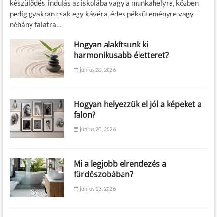
készülődés, indulás az iskolába vagy a munkahelyre, közben
pedig gyakran csak egy kávéra, édes péksüteményre vagy
néhány falatra…
Hogyan alakítsunk ki
harmonikusabb életteret?
június 20, 2026
Hogyan helyezzük el jól a képeket a
falon?
június 20, 2026
Mi a legjobb elrendezés a
fürdőszobában?
június 13, 2026