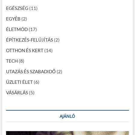
g
EGÉSZSÉG
(11)
á
EGYÉB
(2)
c
ÉLETMÓD
(17)
i
ÉPÍTKEZÉS-FELÚJÍTÁS
(2)
ó
OTTHON ÉS KERT
(14)
TECH
(8)
UTAZÁS ÉS SZABADIDŐ
(2)
ÜZLETI ÉLET
(6)
VÁSÁRLÁS
(5)
AJÁNLÓ