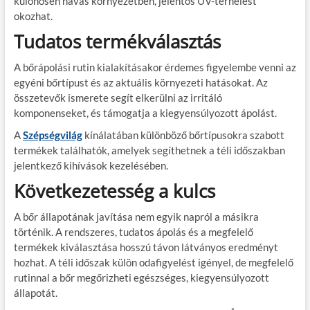
különösen havas környezetben, jelentős UV-terhelést
okozhat.
Tudatos termékválasztás
A bőrápolási rutin kialakításakor érdemes figyelembe venni az
egyéni bőrtípust és az aktuális környezeti hatásokat. Az
összetevők ismerete segít elkerülni az irritáló
komponenseket, és támogatja a kiegyensúlyozott ápolást.
A
Szépségvilág
kínálatában különböző bőrtípusokra szabott
termékek találhatók, amelyek segíthetnek a téli időszakban
jelentkező kihívások kezelésében.
Következetesség a kulcs
A bőr állapotának javítása nem egyik napról a másikra
történik. A rendszeres, tudatos ápolás és a megfelelő
termékek kiválasztása hosszú távon látványos eredményt
hozhat. A téli időszak külön odafigyelést igényel, de megfelelő
rutinnal a bőr megőrizheti egészséges, kiegyensúlyozott
állapotát.