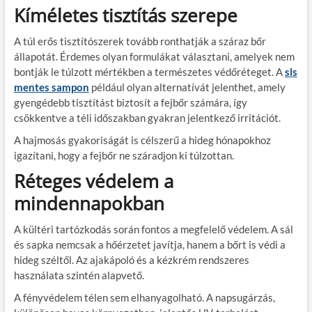
Kíméletes tisztítás szerepe
A túl erős tisztítószerek tovább ronthatják a száraz bőr
állapotát. Érdemes olyan formulákat választani, amelyek nem
bontják le túlzott mértékben a természetes védőréteget. A
sls
mentes sampon
például olyan alternatívát jelenthet, amely
gyengédebb tisztítást biztosít a fejbőr számára, így
csökkentve a téli időszakban gyakran jelentkező irritációt.
A hajmosás gyakoriságát is célszerű a hideg hónapokhoz
igazítani, hogy a fejbőr ne száradjon ki túlzottan.
Réteges védelem a
mindennapokban
A kültéri tartózkodás során fontos a megfelelő védelem. A sál
és sapka nemcsak a hőérzetet javítja, hanem a bőrt is védi a
hideg széltől. Az ajakápoló és a kézkrém rendszeres
használata szintén alapvető.
A fényvédelem télen sem elhanyagolható. A napsugárzás,