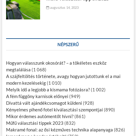
augusztus 14, 2023
NÉPSZERŰ
Hogyan válasszunk okosórát? – a tökéletes eszköz
megtalálása
(1 068)
A szájfeltöltés története, avagy hogyan jutottunk el a mai
modern kezelésekig
(1 010)
Melyik idő a legjobb a kismama fotózásra?
(1 002)
A fém függöny karnisok előnyei
(949)
Divattá vált ajándékcsomagot küldeni
(928)
Kényelmes pihenő fotel kiválasztási szempontjai
(890)
Mikor érdemes autómentőt hívni?
(861)
Műfű választási tippek 2023
(832)
Makramé fonal: az ősi kézműves technika alapanyaga
(826)